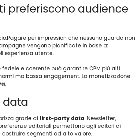
sti preferiscono audience
e
cio.Pagare per impression che nessuno guarda non
 campagne vengono pianificate in base a:
ll’esperienza utente.
 fedele e coerente può garantire CPM più alti
mi enormi ma bassa engagement. La monetizzazione
va
.
y data
orizza grazie ai
first-party data
. Newsletter,
preferenze editoriali permettono agli editori di
i costruire segmenti ad alto valore.