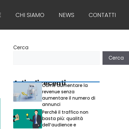
E
CHI SIAMO
NEWS
CONTATTI
Cerca
Cerca
Articoli recenti
Come aumentare la
revenue senza
aumentare il numero di
annunci
Perché il traffico non
basta più: qualità
dell’audience e