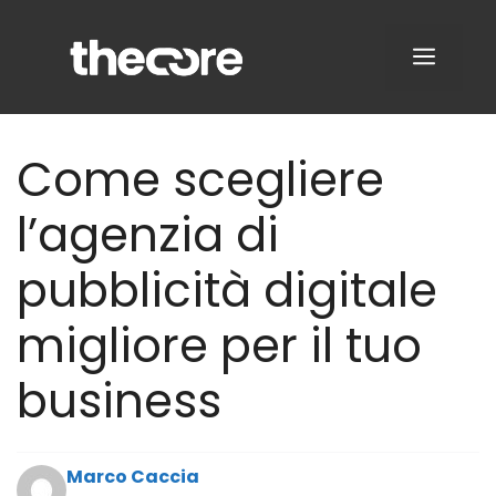
Vai
al
MENU
contenuto
Come scegliere
l’agenzia di
pubblicità digitale
migliore per il tuo
business
Marco Caccia