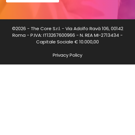
©2026 - The Core S.r.l. - Via Adolfo Ravà 106, 00142
Roma - P.IVA: IT13267600966 - N. REA MI-2713434 -
Capitale Sociale € 10.000,00
Privacy Policy