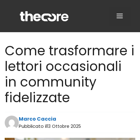
Vai
al
MENU
contenuto
Come trasformare i
lettori occasionali
in community
fidelizzate
Marco Caccia
Pubblicato il
13 Ottobre 2025