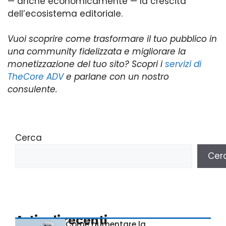
— anche economicamente — la crescita
dell’ecosistema editoriale.
Vuoi scoprire come trasformare il tuo pubblico in
una community fidelizzata e migliorare la
monetizzazione del tuo sito? Scopri i
servizi di
TheCore ADV
e parlane con un nostro
consulente.
Cerca
Cer
Articoli recenti
Come aumentare la