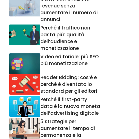
revenue senza
aumentare il numero di
annunci
Perché il traffico non
basta più: qualità
dell’audience e
monetizzazione
Video editoriale: più SEO,
più monetizzazione
Header Bidding: cos’è e
perché è diventato lo
standard per gli editori
Perché il first-party
data è la nuova moneta
dell’advertising digitale
5 strategie per
aumentare il tempo di
permanenza e la