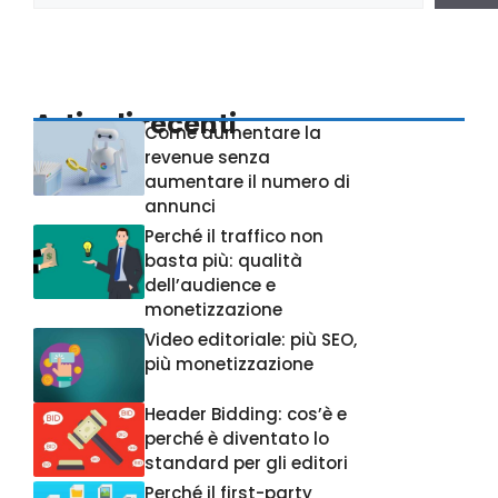
Articoli recenti
Come aumentare la
revenue senza
aumentare il numero di
annunci
Perché il traffico non
basta più: qualità
dell’audience e
monetizzazione
Video editoriale: più SEO,
più monetizzazione
Header Bidding: cos’è e
perché è diventato lo
standard per gli editori
Perché il first-party