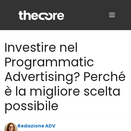
Vai
al
MENU
contenuto
Investire nel
Programmatic
Advertising? Perché
è la migliore scelta
possibile
Redazione ADV