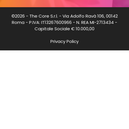
©2026 - The Core S.r.l. - Via Adolfo Ravà 106, 00142
Roma - P.IVA: IT13267600966 - N. REA MI-2713434 -
Capitale Sociale € 10.000,00
Privacy Policy